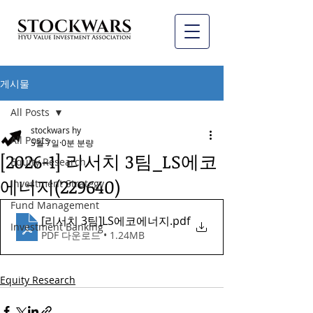
게시물
All Posts
stockwars hy
All Posts
5월 7일
0분 분량
[2026-1] 리서치 3팀_LS에코
Equity Research
에너지(229640)
Investment Strategy
Fund Management
[리서치 3팀]LS에코에너지
.pdf
Investment Banking
PDF 다운로드 • 1.24MB
Equity Research